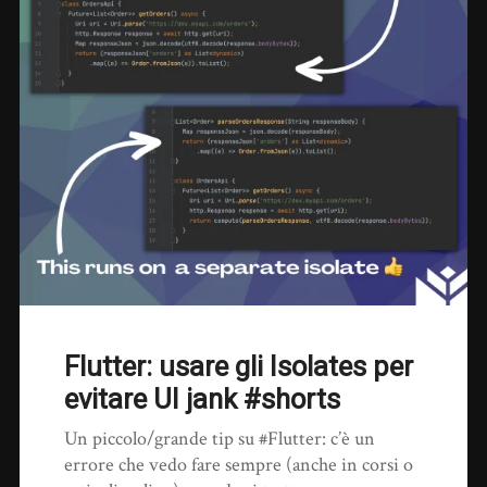
Flutter: usare gli Isolates per
evitare UI jank #shorts
Un piccolo/grande tip su #Flutter: c’è un
errore che vedo fare sempre (anche in corsi o