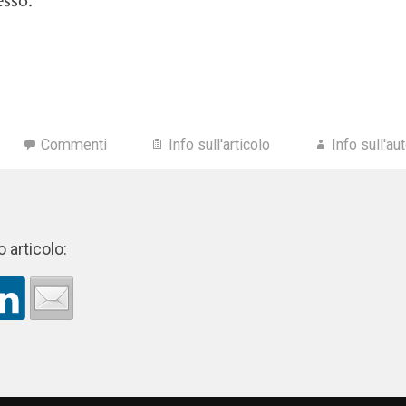
sso.
Commenti
Info sull'articolo
Info sull'au
 articolo: