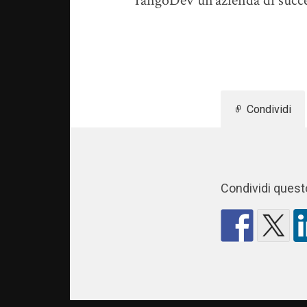
TangoDev un’azienda di succe
Condividi
Condividi questo