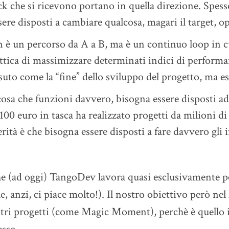
ck che si ricevono portano in quella direzione. Spe
sere disposti a cambiare qualcosa, magari il target, o
 è un percorso da A a B, ma è un continuo loop in cui
ottica di massimizzare determinati indici di performa
suto come la “fine” dello sviluppo del progetto, ma e
lcosa che funzioni davvero, bisogna essere disposti ad
100 euro in tasca ha realizzato progetti da milioni d
erità è che bisogna essere disposti a fare davvero gli 
he (ad oggi) TangoDev lavora quasi esclusivamente per
e, anzi, ci piace molto!). Il nostro obiettivo però nel
stri progetti (come Magic Moment), perchè è quello il