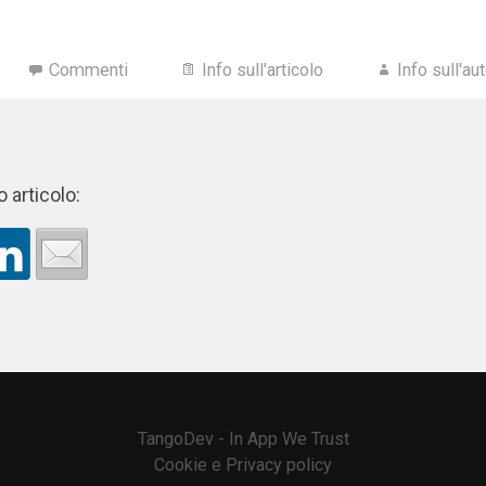
Commenti
Info sull'articolo
Info sull'au
 articolo:
TangoDev - In App We Trust
Cookie e Privacy policy