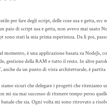
ile per fare degli script, delle cose usa e getta, ecc e
un paio di script usa e getta, non avevo mai usato 
ipt sono stati la mia prima esperienza. Da lì poi, pas
del momento, è una applicazione basata su NodeJs, con
de, gestione della RAM e tutto il resto. In altre paro
 anche da un punto di vista architetturale, è partita 
iamo sicuri che delegare i progetti che riteniamo u
on mi sia mai successo di ritenere tempo perso quello
, banale che sia. Ogni volta mi sono ritrovato a risol