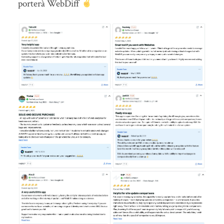
porterà WebDiff